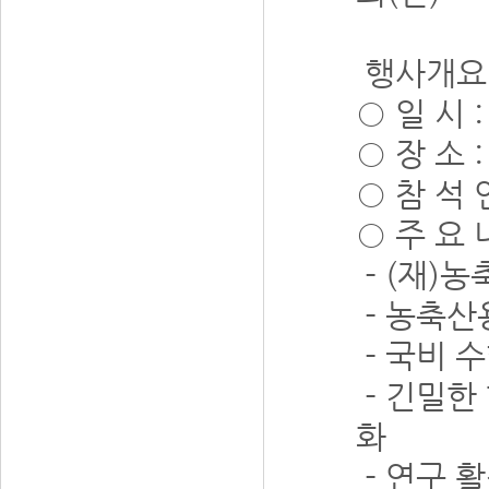
행사개요
○ 일 시 : 
○
장 소
○
참 석 인
○
주 요 
- (재)
- 농축산
- 국비 
- 긴밀한
화
- 연구 