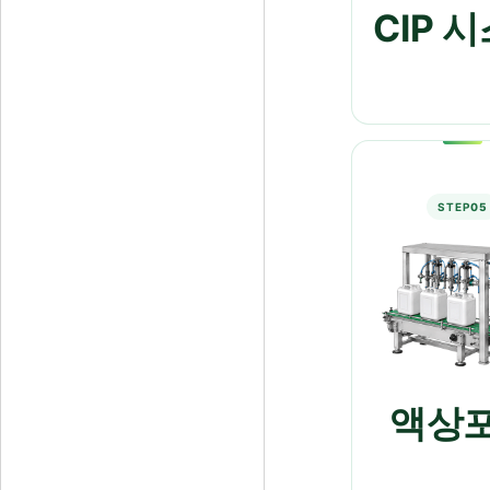
CIP 
STEP
05
액상