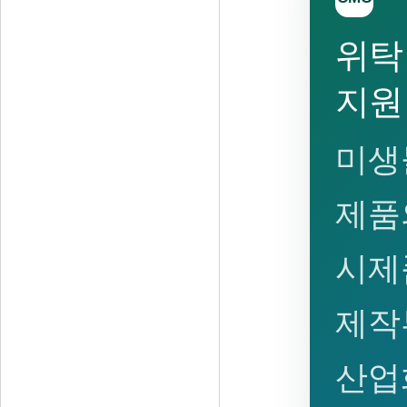
위탁
지원
미생
제품
시제
제작
산업