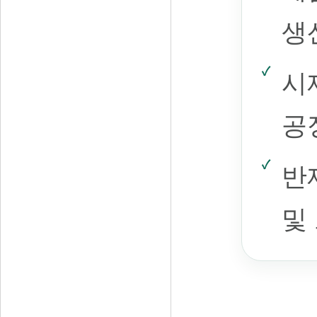
생
시
공
반
및