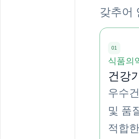
갖추어 
01
식품의
건강기
우수건
및 품
적합한