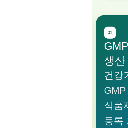
01
GM
생산
건강
GMP
식품
등록